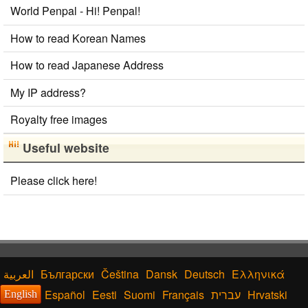
World Penpal - Hi! Penpal!
How to read Korean Names
How to read Japanese Address
My IP address?
Royalty free images
Useful website
Please click here!
Български
Čeština
Dansk
Deutsch
Ελληνικά
Español
Eesti
Suomi
Français
עברית
Hrvatski
English