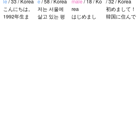
le
/ 33 / Korea
e
/ 58 / Korea
male
/ 18 / Ko
/ 32 / Korea
こんにちは。
저는 서울에
rea
初めまして！
1992年生ま
살고 있는 평
はじめまし
韓国に住んで
れの韓国人で
범한 남자입
て！！私の名
います。 ​普
す。 出身地
니다 일본의
前はイナで
段は音楽を聴
は済州島で
비슷한 연령
す。今日本語
くことや運動
す。 日本の
의 친구들과
を勉強してい
が好きで、時
ddung_e
/
Ma
ことは高校生
친해지고 싶
ます。。。だ
間がある時は
le
/ 29 / Korea
の時から興味
어요 일본에
から日本人の
釣りに行くの
日本の文化や
を持ちまし
가면 좋은 곳
友達を作りた
が本当に大好
日常に興味が
た。 日本の
소개 시켜주
いです。よろ
きです。最近
あったので、
好きなところ
면 감사하겠
しくおねがい
はいい釣りス
ペンパルを始
は文化や食べ
습니다 반대
します..
ポットを探し
めました。
物です。 特
로 한국에 오
たり、ノリの
日本語を少し
に街の雰囲気
시면 가이드
いい音..
ずつ勉強して
が..
해 드릴..
いるので、自
然に会話しな
がら実力を伸