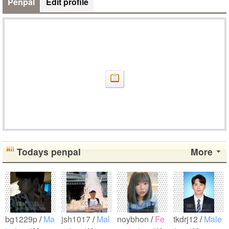
Penpal
Edit profile
Todays penpal
More
bg1229p
/
Ma
jsh1017
/
Mal
noybhon
/
Fe
tkdrj12
/
Male