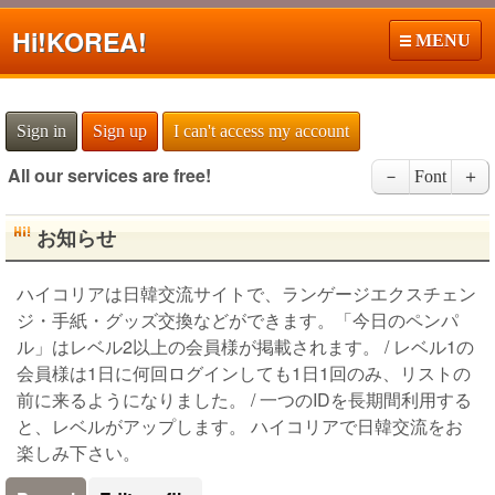
Hi!
KOREA!
MENU
Sign in
Sign up
I can't access my account
All our services are free!
－
Font
＋
お知らせ
ハイコリアは日韓交流サイトで、ランゲージエクスチェン
ジ・手紙・グッズ交換などができます。「今日のペンパ
ル」はレベル2以上の会員様が掲載されます。 / レベル1の
会員様は1日に何回ログインしても1日1回のみ、リストの
前に来るようになりました。 / 一つのIDを長期間利用する
と、レベルがアップします。 ハイコリアで日韓交流をお
楽しみ下さい。