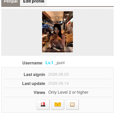
Penpal
Edit profile
Lv.1
_puni
Username
2026.08.03
Last signin
2026.06.14
Last update
Only Level 2 or higher
Views