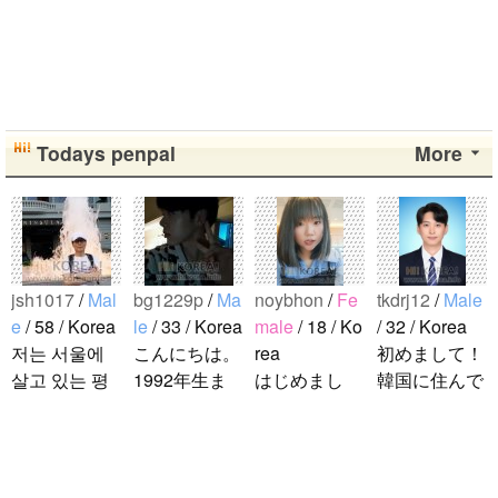
Todays penpal
More
jsh1017
/
Mal
bg1229p
/
Ma
noybhon
/
Fe
tkdrj12
/
Male
e
/ 58 / Korea
le
/ 33 / Korea
male
/ 18 / Ko
/ 32 / Korea
저는 서울에
こんにちは。
rea
初めまして！
살고 있는 평
1992年生ま
はじめまし
韓国に住んで
범한 남자입
れの韓国人で
て！！私の名
います。 ​普
니다 일본의
す。 出身地
前はイナで
段は音楽を聴
비슷한 연령
は済州島で
す。今日本語
くことや運動
의 친구들과
す。 日本の
を勉強してい
が好きで、時