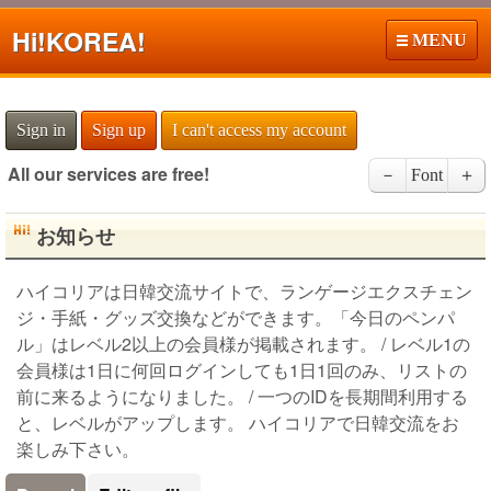
Hi!
KOREA!
MENU
Sign in
Sign up
I can't access my account
All our services are free!
－
Font
＋
お知らせ
ハイコリアは日韓交流サイトで、ランゲージエクスチェン
ジ・手紙・グッズ交換などができます。「今日のペンパ
ル」はレベル2以上の会員様が掲載されます。 / レベル1の
会員様は1日に何回ログインしても1日1回のみ、リストの
前に来るようになりました。 / 一つのIDを長期間利用する
と、レベルがアップします。 ハイコリアで日韓交流をお
楽しみ下さい。