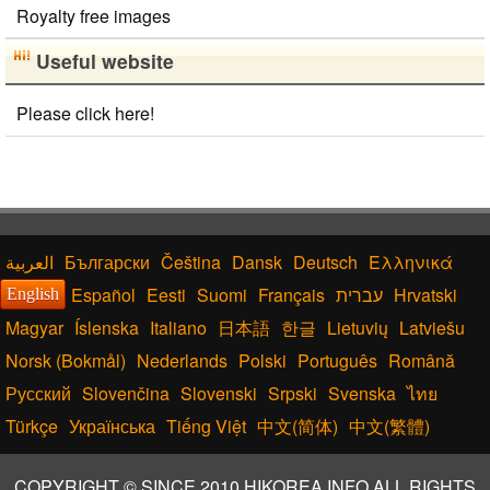
Royalty free images
Useful website
Please click here!
Български
Čeština
Dansk
Deutsch
Ελληνικά
Español
Eesti
Suomi
Français
עברית
Hrvatski
English
Magyar
Íslenska
Italiano
日本語
한글
Lietuvių
Latviešu
Norsk (Bokmål)
Nederlands
Polski
Português
Română
Русский
Slovenčina
Slovenski
Srpski
Svenska
ไทย
Türkçe
Українська
Tiếng Việt
中文(简体)
中文(繁體)
COPYRIGHT © SINCE 2010 HIKOREA.INFO ALL RIGHTS