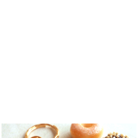
ddung_e
/
Ma
친해지고 싶
ことは高校生
ます。。。だ
間がある時は
le
/ 29 / Korea
어요 일본에
の時から興味
から日本人の
釣りに行くの
日本の文化や
가면 좋은 곳
を持ちまし
友達を作りた
が本当に大好
日常に興味が
소개 시켜주
た。 日本の
いです。よろ
きです。最近
あったので、
면 감사하겠
好きなところ
しくおねがい
はいい釣りス
ペンパルを始
습니다 반대
は文化や食べ
します..
ポットを探し
めました。
로 한국에 오
物です。 特
たり、ノリの
日本語を少し
시면 가이드
に街の雰囲気
いい音..
ずつ勉強して
해 드릴..
が..
いるので、自
然に会話しな
がら実力を伸
ばしたいで
す。 もちろ
ん、私も韓国
文化や韓国..