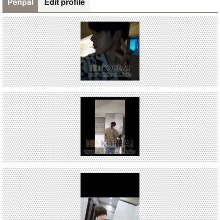
Penpal
Edit profile