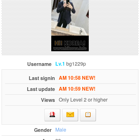
Lv.1
bg1229p
Username
AM 10:58 NEW!
Last signin
AM 10:59 NEW!
Last update
Only Level 2 or higher
Views
Male
Gender