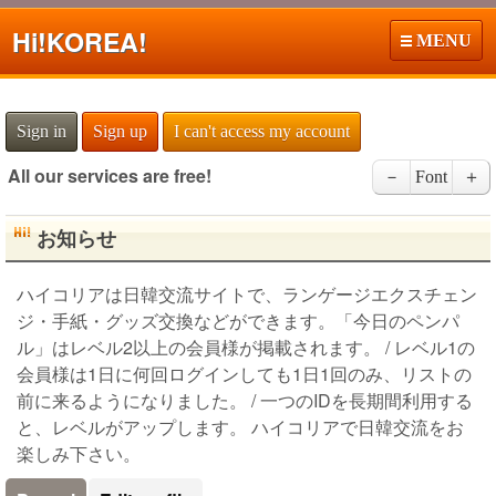
Hi!
KOREA!
MENU
Sign in
Sign up
I can't access my account
All our services are free!
－
Font
＋
お知らせ
ハイコリアは日韓交流サイトで、ランゲージエクスチェン
ジ・手紙・グッズ交換などができます。「今日のペンパ
ル」はレベル2以上の会員様が掲載されます。 / レベル1の
会員様は1日に何回ログインしても1日1回のみ、リストの
前に来るようになりました。 / 一つのIDを長期間利用する
と、レベルがアップします。 ハイコリアで日韓交流をお
楽しみ下さい。