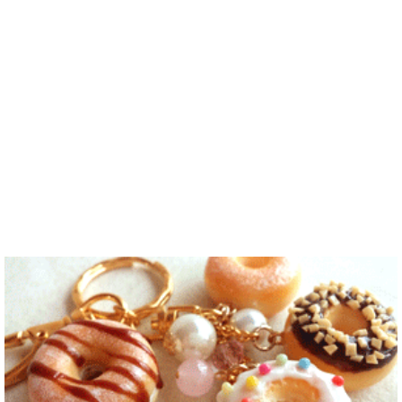
お互いに言語
^..
않아요. 그래
화를 배우고
を共有できた
서 그냥 일상
다른 나라 사
ら嬉しいで
공유와 대화
람들과 마음
す。 文化交
가 할 수 있는
을 나누는..
流・言語交
분을..
流、どちらも
歓迎です！
早く日本語が
上手になっ
て、日本人の
友達をたくさ
ん..