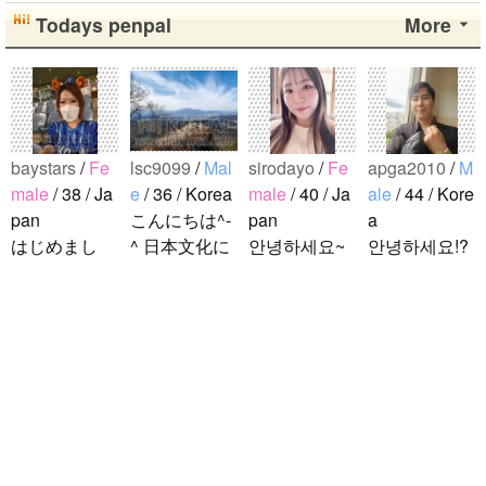
Todays penpal
More
baystars
/
Fe
lsc9099
/
Mal
sirodayo
/
Fe
apga2010
/
M
male
/ 38 / Ja
e
/ 36 / Korea
male
/ 40 / Ja
ale
/ 44 / Kore
pan
こんにちは^-
pan
a
はじめまし
^ 日本文化に
안녕하세요~
안녕하세요!?
て！ 韓国人
関心のある韓
조금 한국어
한국에 사는
の方と仲良く
国人、イ·サ
를 공부하고
호연이라고
なりたくて登
ンチョルです
있었지만 몇
해요.^^ 일본
録しました(^
^-^ お互いに
년간 사용할
문화에 관심
noejeol
/
Mal
^) 年齢、性別
友達になれた
기회가 없어
이 많은 만 43
e
/ 27 / Korea
問わず仲良く
らいいなと思
서 많이 잊어
세의 건전하
こんにちは！
なりたいで..
います^-^ ど
버렸어요…
고 건강한 남
日本語を勉強
うぞよろしく
말이나 문화
성입니다. 나
しています。
お願いします
를 잊고 싶지
는 새로운 문