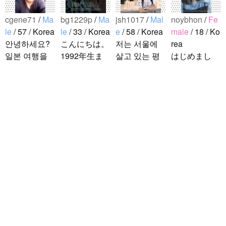
cgene71
/
Ma
bg1229p
/
Ma
jsh1017
/
Mal
noybhon
/
Fe
le
/ 57 / Korea
le
/ 33 / Korea
e
/ 58 / Korea
male
/ 18 / Ko
안녕하세요?
こんにちは。
저는 서울에
rea
일본 여행을
1992年生ま
살고 있는 평
はじめまし
좋아하는 한
れの韓国人で
범한 남자입
て！！私の名
국인입니다.
す。 出身地
니다 일본의
前はイナで
서울에 살고
は済州島で
비슷한 연령
す。今日本語
있고 여행시
す。 日本の
의 친구들과
を勉強してい
tkdrj12
/
Male
서로가 알고
ことは高校生
친해지고 싶
ます。。。だ
/ 32 / Korea
있거나 추천
の時から興味
어요 일본에
から日本人の
初めまして！
해주고 싶은
を持ちまし
가면 좋은 곳
友達を作りた
韓国に住んで
식당, 여행코
た。 日本の
소개 시켜주
いです。よろ
います。 ​普
스등 서로에
好きなところ
면 감사하겠
しくおねがい
段は音楽を聴
게 유익한 정
は文化や食べ
습니다 반대
します..
くことや運動
보를 주고 받
物です。 特
로 한국에 오
が好きで、時
을수 있는 친
に街の雰囲気
시면 가이드
間がある時は
구가 되..
が..
해 드릴..
釣りに行くの