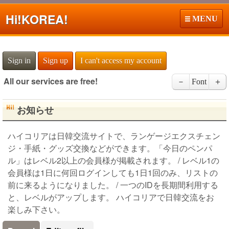
Hi!
KOREA!
MENU
Sign in
Sign up
I can't access my account
All our services are free!
－
Font
＋
お知らせ
ハイコリアは日韓交流サイトで、ランゲージエクスチェン
ジ・手紙・グッズ交換などができます。「今日のペンパ
ル」はレベル2以上の会員様が掲載されます。 / レベル1の
会員様は1日に何回ログインしても1日1回のみ、リストの
前に来るようになりました。 / 一つのIDを長期間利用する
と、レベルがアップします。 ハイコリアで日韓交流をお
楽しみ下さい。