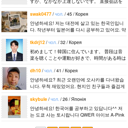
すが、なかなか上達しないです。 直接会話を
する機会もないので、メッセージを通じて韓国
swak0477
/
чол.
/ 45 / Корея
語を教えてもらいながら仲良くなれたら嬉..
안녕하세요! 저는 대전에 살고 있는 한국인입니
다. 작년부터 일본어를 다시 공부하고 있어요. 약
간의 의사소통은 할 수 있는 수준이죠. 일본어공
tkdrj12
/
чол.
/ 32 / Корея
부를 위해 일본드라마나 영화 애니메..
初めまして！韓国に住んでいます。 ​普段は音
楽を聴くことや運動が好きで、時間がある時は
釣りに行くのが本当に大好きです。最近はいい
dh10
/
чол.
/ 41 / Корея
釣りスポットを探したり、ノリのいい音..
안녕하세요? 최근 오랜만에 오사카를 다녀왔습
니다. 무척 재밌었어요. 현지인 친구들과 즐겁게
대화를 하고 싶습니다. 연락주..
skybule
/
чол.
/ 26 / Японія
안녕하세요! 한국어를 공부하고 있답니다^^ 저
는 도쿄 사는 토시랍니다 QWER 아이브 A-Pink
東方神起(5명) 하이라이트 세븐어클락 볼빨간사
춘기 JYJ AOA 9muses 좋아해요ㅎㅎㅎ 같이 한