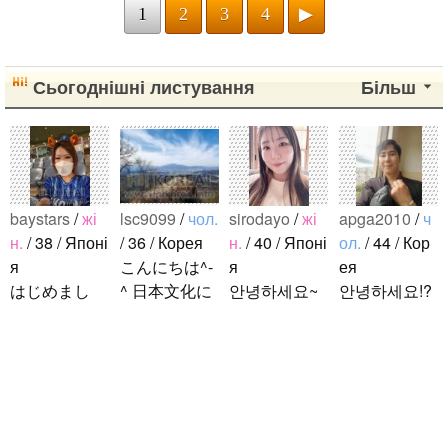
1
2
3
4
▶
국어..
Сьогоднішні листування
Більш
baystars
/
жі
lsc9099
/
чол.
sirodayo
/
жі
apga2010
/
ч
н.
/ 38 / Японі
/ 36 / Корея
н.
/ 40 / Японі
ол.
/ 44 / Кор
я
こんにちは^-
я
ея
はじめまし
^ 日本文化に
안녕하세요~
안녕하세요!?
て！ 韓国人
関心のある韓
조금 한국어
한국에 사는
の方と仲良く
国人、イ·サ
를 공부하고
호연이라고
なりたくて登
ンチョルです
있었지만 몇
해요.^^ 일본
録しました(^
^-^ お互いに
년간 사용할
문화에 관심
noejeol
/
чол.
^) 年齢、性別
友達になれた
기회가 없어
이 많은 만 43
/ 27 / Корея
問わず仲良く
らいいなと思
서 많이 잊어
세의 건전하