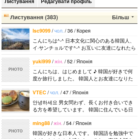
Листування
Редагувати профіль
Листування (383)
Більш
lsc9099
/
чол.
/ 36 / Корея
こんにちは^-^ 日本文化に関心のある韓国人、
イ·サンチョルです^-^ お互いに友達になれたら
いいなと思います^-^ どうぞよろしくお願いし
yuki999
/
жін.
/ 52 / Японія
ます^..
PHOTO
こんにちは、はじめまして ♪ 韓国が好きで何
度か旅行しました。 韓国人とお友達になりた
くて登録しました。よろしくお願いします^..
VTEC
/
чол.
/ 47 / Японія
안녕하세요 男女問わず、長くお付き合いでき
る方を希望しています。 韓国に住んでいる日
本人男性です。 ハングルは幼稚園児以下のレ
ming88
/
жін.
/ 54 / Японія
ベルですが、少しずつ勉強しています。 音..
PHOTO
韓国が好きな日本人です。 韓国語を勉強中で