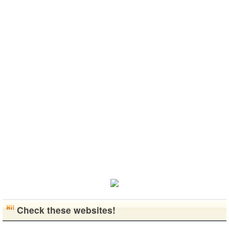
こんにちは！
なりたいで..
います^-^ ど
버렸어요…
고 건강한 남
日本語を勉強
うぞよろしく
말이나 문화
성입니다. 나
しています。
お願いします
를 잊고 싶지
는 새로운 문
お互いに言語
^..
않아요. 그래
화를 배우고
を共有できた
서 그냥 일상
다른 나라 사
ら嬉しいで
공유와 대화
람들과 마음
す。 文化交
가 할 수 있는
을 나누는..
流・言語交
분을..
流、どちらも
歓迎です！
早く日本語が
上手になっ
て、日本人の
友達をたくさ
ん..
Check these websites!