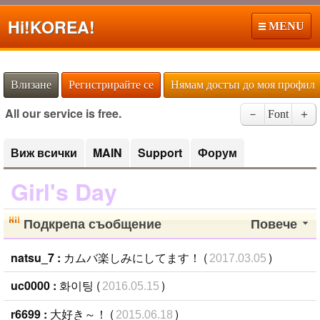
Hi!
KOREA!
MENU
Влизане
Регистрирайте се
Нямам достъп до моя профил
All our service is free.
－
Font
＋
Виж всички
MAIN
Support
Форум
Girl's Day
Подкрепа съобщение
Повече
natsu_7 :
カムバ楽しみにしてます！ (
)
2017.03.05
uc0000 :
화이팅 (
)
2016.05.15
r6699 :
大好き～！ (
)
2015.06.18