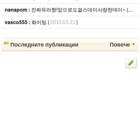
nanapom :
진짜유라짱!앞으로도걸스데이사랑한데이~ (
2015
vasco555 :
화이팅 (
)
2015.03.21
Последните публикации
Повече