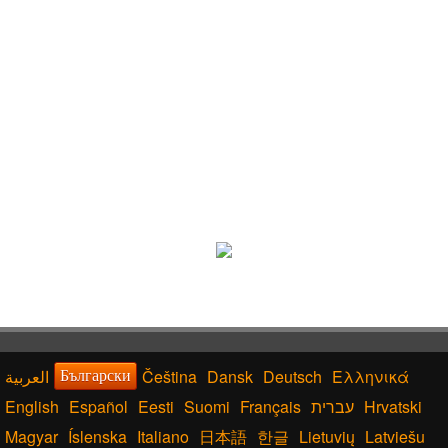
Čeština
Dansk
Deutsch
Ελληνικά
Български
English
Español
Eesti
Suomi
Français
עברית
Hrvatski
Magyar
Íslenska
Italiano
日本語
한글
Lietuvių
Latviešu