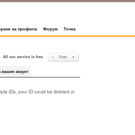
иране на профила
Форум
Точка
All our service is free.
－
Font
＋
а вашия акаунт
iple IDs, your ID could be deleted or