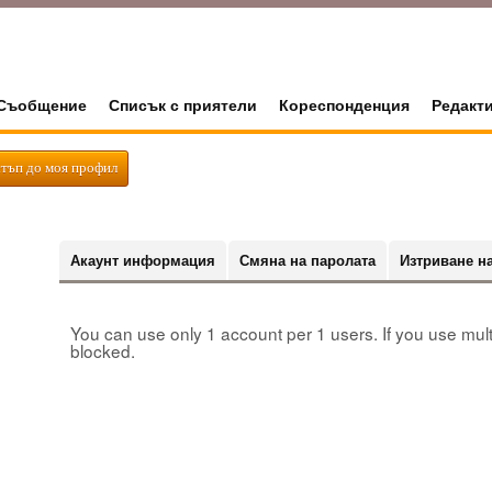
Съобщение
Списък с приятели
Кореспонденция
Редакт
тъп до моя профил
Акаунт информация
Смяна на паролата
Изтриване н
You can use only 1 account per 1 users. If you use mult
blocked.