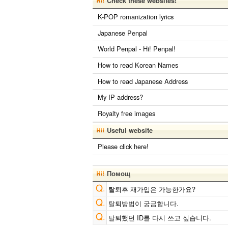
Check these websites!
K-POP romanization lyrics
Japanese Penpal
World Penpal - Hi! Penpal!
How to read Korean Names
How to read Japanese Address
My IP address?
Royalty free images
Useful website
Please click here!
Помощ
탈퇴후 재가입은 가능한가요?
탈퇴방법이 궁금합니다.
탈퇴했던 ID를 다시 쓰고 싶습니다.