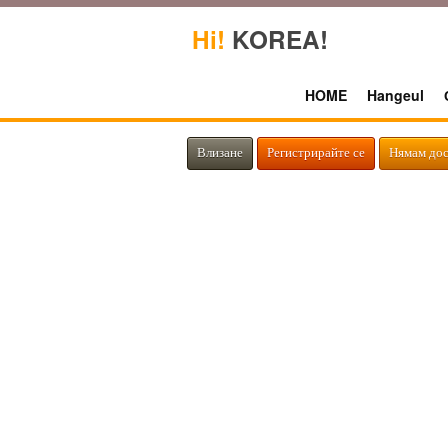
Hi!
KOREA!
HOME
Hangeul
Влизане
Регистрирайте се
Нямам дос