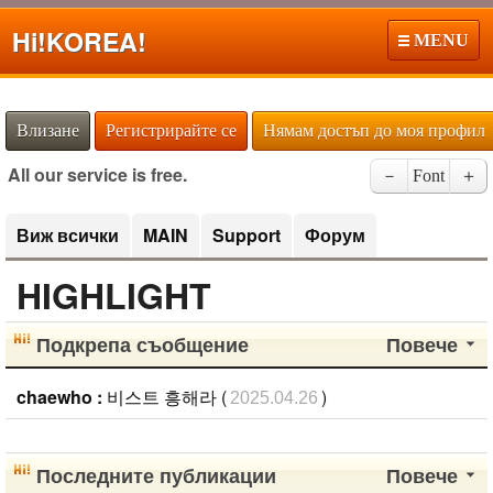
Hi!
KOREA!
MENU
Влизане
Регистрирайте се
Нямам достъп до моя профил
All our service is free.
－
Font
＋
Виж всички
MAIN
Support
Форум
HIGHLIGHT
Подкрепа съобщение
Повече
chaewho :
비스트 흥해라 (
)
2025.04.26
Последните публикации
Повече