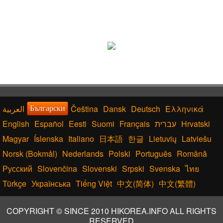
Čeština
Dansk
Deutsch
Ελληνικά
Български
English
Español
Eesti
Suomi
Français
עברית
Hrvatski
Magyar
Íslenska
Italiano
日本語
한글
Lietuvių
Latviešu
Norsk (Bokmål)
Nederlands
Polski
Português
Română
Русский
Slovenčina
Slovenski
Srpski
Svenska
ไทย
Türkçe
Українська
Tiếng Việt
中文(简体)
中文(繁體)
COPYRIGHT © SINCE 2010 HIKOREA.INFO ALL RIGHTS
RESERVED