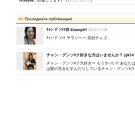
2015.06.23
Последните публикации
ﾁｬﾝ･ｸﾞﾝｿｸ◎ kiseop01
2012.11.08
ﾁｬﾝ･ｸﾞﾝｿｸ サランへ〜 笑顔チェゴ..
チャン・グンソ¥ク好きな方はいませんか？ jyk14
チャン・グンソ¥ク大好き〜 もうヤバい!! あな
は髪の毛をむすんだりしているチャン・グンソ¥クよ