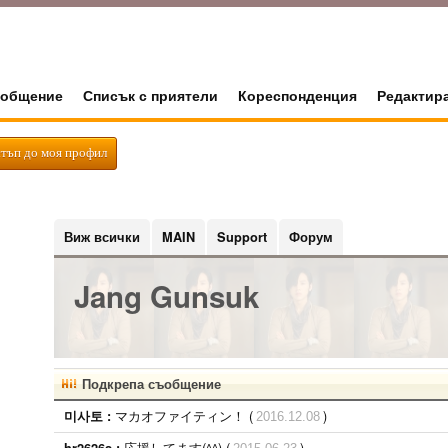
общение
Списък с приятели
Кореспонденция
Редактир
тъп до моя профил
Виж всички
MAIN
Support
Форум
Jang Gunsuk
Подкрепа съобщение
マカオファイティン！ (
)
미사토 :
2016.12.08
応援してます(^^) (
)
hr2626s :