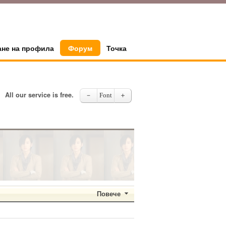
ане на профила
Форум
Точка
All our service is free.
－
Font
＋
Повече