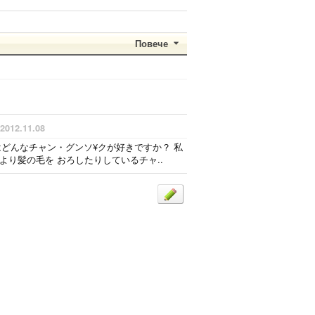
Повече
2012.11.08
たはどんなチャン・グンソ¥クが好きですか？ 私
り髪の毛を おろしたりしているチャ..