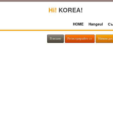
Hi!
KOREA!
HOME
Hangeul
Съ
Влизане
Регистрирайте се
Нямам дос