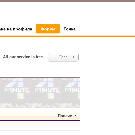
ане на профила
Форум
Точка
All our service is free.
－
Font
＋
Повече