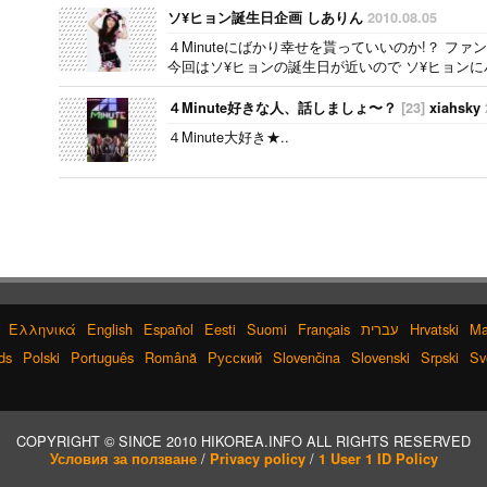
ソ¥ヒョン誕生日企画 しありん
2010.08.05
４Minuteにばかり幸せを貰っていいのか!？ ファ
今回はソ¥ヒョンの誕生日が近いので ソ¥ヒョンに
４Minute好きな人、話しましょ〜？
[23]
xiahsky
４Minute大好き★..
Ελληνικά
English
Español
Eesti
Suomi
Français
עברית
Hrvatski
Ma
ds
Polski
Português
Română
Русский
Slovenčina
Slovenski
Srpski
Sv
COPYRIGHT © SINCE 2010 HIKOREA.INFO ALL RIGHTS RESERVED
/
/
Условия за ползване
Privacy policy
1 User 1 ID Policy