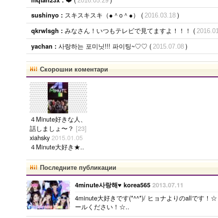
2016.05.29
スキスキスキ（●＾o＾●） (
)
sushinyo :
2016.03.18
みなさん！いつもテレビで見てますよ！！！ (
qkrwlsgh :
2016.0
사랑하는 포미닛!!! 파이팅~♡♡ (
)
yachan :
2015.07.08
Скорошни коментари
４Minute好きな人、
話しましょ〜？
[23]
xiahsky
2015.01.05
４Minute大好き★..
Последните публикации
4minute사랑해♥ korea565
2013.07.11
4minute大好きです(*^^*)/ ヒョナよりのallです
ールください！☆..