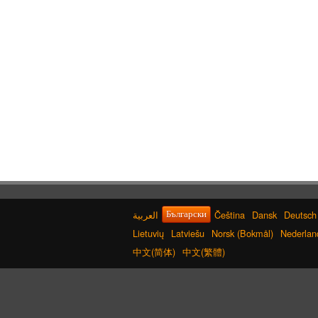
Čeština
Dansk
Deutsch
Български
Lietuvių
Latviešu
Norsk (Bokmål)
Nederlan
中文(简体)
中文(繁體)