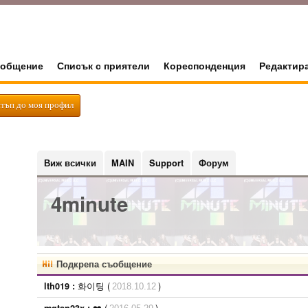
общение
Списък с приятели
Кореспонденция
Редактир
тъп до моя профил
Виж всички
MAIN
Support
Форум
4minute
Подкрепа съобщение
화이팅 (
)
lth019 :
2018.10.12
❤️ (
)
mqtan23x :