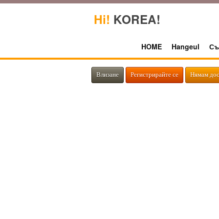
Hi!
KOREA!
HOME
Hangeul
Съ
Влизане
Регистрирайте се
Нямам дос