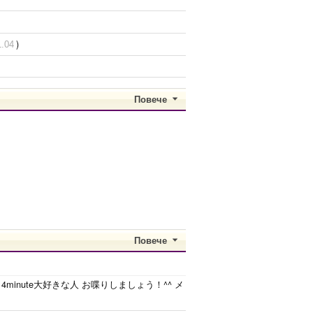
)
1.04
Повече
Повече
！☆ 4minute大好きな人 お喋りしましょう！^^ メ