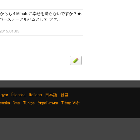
ンからも４Minuteに幸せを送らないですか？★.
バースデーアルバムとして ファ..
2015.01.05
gyar
Íslenska
Italiano
日本語
한글
enska
ไทย
Türkçe
Українська
Tiếng Việt