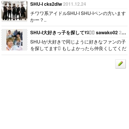
SHU-I cks2dlw
2011.12.24
チワワ系アイドルSHU-I SHU-Iペンの方います
かー？..
SHU-I大好きっ子を探してﾏｽ sawako02
2012.06.01
SHU-Iが大好きで同じように好きなファンの子
を探してます もしよかったら仲良くしてくだ
さい..