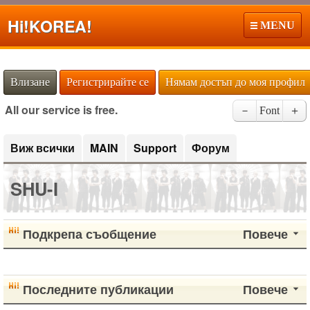
Hi!
KOREA!
MENU
Влизане
Регистрирайте се
Нямам достъп до моя профил
All our service is free.
－
Font
＋
Виж всички
MAIN
Support
Форум
SHU-I
Подкрепа съобщение
Повече
Последните публикации
Повече