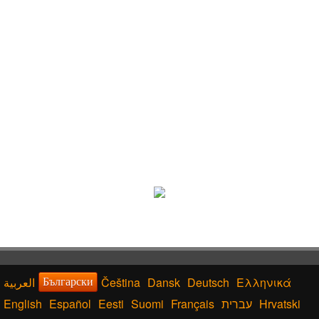
Čeština
Dansk
Deutsch
Ελληνικά
Български
English
Español
Eesti
Suomi
Français
עברית
Hrvatski