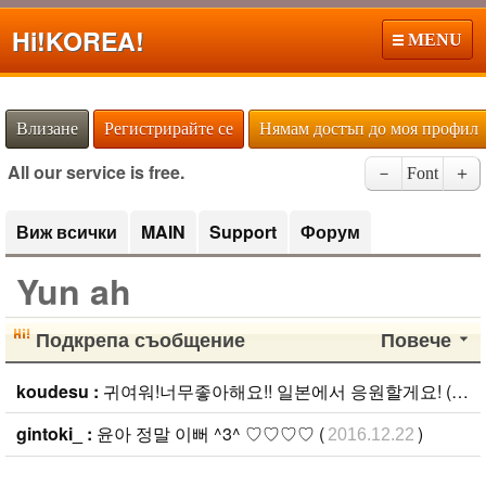
Hi!
KOREA!
MENU
Влизане
Регистрирайте се
Нямам достъп до моя профил
All our service is free.
－
Font
＋
Виж всички
MAIN
Support
Форум
Yun ah
Подкрепа съобщение
Повече
koudesu :
귀여워!너무좋아해요!! 일본에서 응원할게요! (
202
gintoki_ :
윤아 정말 이뻐 ^3^ ♡♡♡♡ (
)
2016.12.22