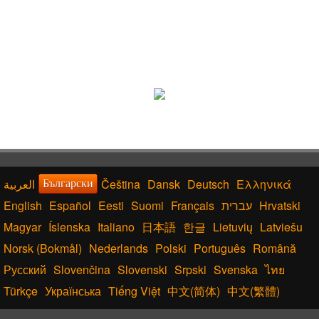
Čeština
Dansk
Deutsch
Ελληνικά
Български
English
Español
Eesti
Suomi
Français
עברית
Hrvatski
Magyar
Íslenska
Italiano
日本語
한글
Lietuvių
Latviešu
Norsk (Bokmål)
Nederlands
Polski
Português
Română
Русский
Slovenčina
Slovenski
Srpski
Svenska
ไทย
Türkçe
Українська
Tiếng Việt
中文(简体)
中文(繁體)