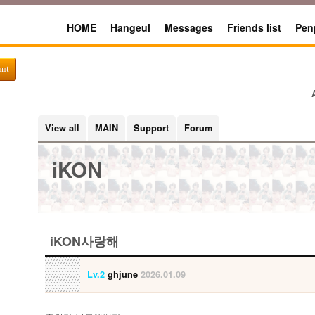
HOME
Hangeul
Messages
Friends list
Pen
unt
View all
MAIN
Support
Forum
iKON
iKON사랑해
Lv.2
ghjune
2026.01.09