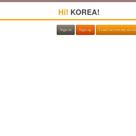
Hi!
KOREA!
Sign in
Sign up
I can't access my acco