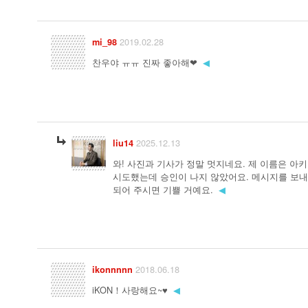
2019.02.28
mi_98
찬우야 ㅠㅠ 진짜 좋아해❤
◀
2025.12.13
liu14
와! 사진과 기사가 정말 멋지네요. 제 이름은 아
시도했는데 승인이 나지 않았어요. 메시지를 보
되어 주시면 기쁠 거예요.
◀
2018.06.18
ikonnnnn
iKON！사랑해요~♥
◀