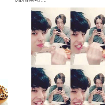
준회가 너무예쁘다ㅠㅠ