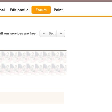
pal
Edit profile
Forum
Point
All our services are free!
－
Font
＋