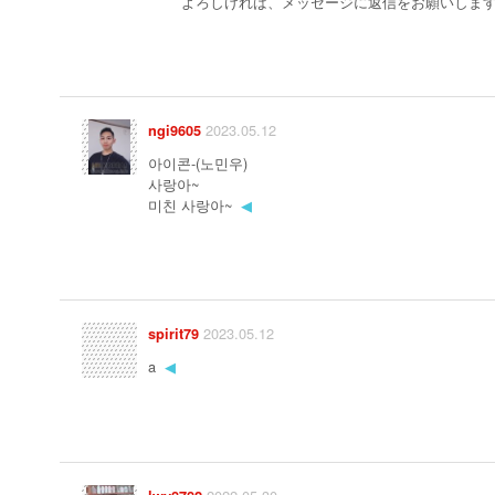
よろしければ、メッセージに返信をお願いしま
2023.05.12
ngi9605
아이콘-(노민우)
사랑아~
미친 사랑아~
◀
2023.05.12
spirit79
a
◀