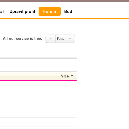
al
Upravit profil
Fórum
Bod
All our service is free.
－
Font
＋
Více