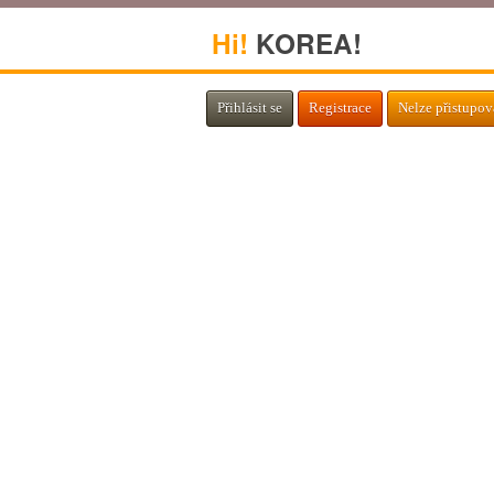
Hi!
KOREA!
Přihlásit se
Registrace
Nelze přistupov