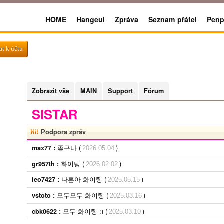
HOME
Hangeul
Zpráva
Seznam přátel
Penp
at k účtu
Zobrazit vše
MAIN
Support
Fórum
SISTAR
Podpora zpráv
좋구나 (
)
max77 :
2026.05.04
화이팅 (
)
gr957th :
2026.02.02
나훈아 화이팅 (
)
leo7427 :
2025.05.15
모두모두 화이팅 (
)
vstoto :
2025.03.16
모두 화이팅 :) (
)
cbk0622 :
2025.03.10