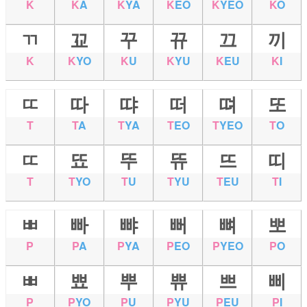
K
K
A
K
YA
K
EO
K
YEO
K
O
ㄲ
꾜
꾸
뀨
끄
끼
K
K
YO
K
U
K
YU
K
EU
K
I
ㄸ
따
땨
떠
뗘
또
T
T
A
T
YA
T
EO
T
YEO
T
O
ㄸ
뚀
뚜
뜌
뜨
띠
T
T
YO
T
U
T
YU
T
EU
T
I
ㅃ
빠
뺘
뻐
뼈
뽀
P
P
A
P
YA
P
EO
P
YEO
P
O
ㅃ
뾰
뿌
쀼
쁘
삐
P
P
YO
P
U
P
YU
P
EU
P
I