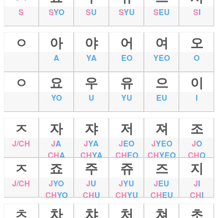
S
S
YO
S
U
S
YU
S
EU
S
I
ㅇ
아
야
어
여
오
A
YA
EO
YEO
O
ㅇ
요
우
유
으
이
YO
U
YU
EU
I
ㅈ
자
쟈
저
져
조
J/CH
J
A
J
YA
J
EO
J
YEO
J
O
CH
A
CH
YA
CH
EO
CH
YEO
CH
O
ㅈ
죠
주
쥬
즈
지
J/CH
J
YO
J
U
J
YU
J
EU
J
I
CH
YO
CH
U
CH
YU
CH
EU
CH
I
ㅊ
차
챠
처
쳐
초