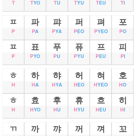
T
T
YO
T
U
T
YU
T
EU
T
I
ㅍ
파
퍄
퍼
펴
포
P
P
A
P
YA
P
EO
P
YEO
P
O
ㅍ
표
푸
퓨
프
피
P
P
YO
P
U
P
YU
P
EU
P
I
ㅎ
하
햐
허
혀
호
H
H
A
H
YA
H
EO
H
YEO
H
O
ㅎ
효
후
휴
흐
히
H
H
YO
H
U
H
YU
H
EU
H
I
ㄲ
까
꺄
꺼
껴
꼬