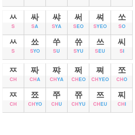
ㅆ
싸
쌰
써
쎠
쏘
S
S
A
S
YA
S
EO
S
YEO
S
O
ㅆ
쑈
쑤
쓔
쓰
씨
S
S
YO
S
U
S
YU
S
EU
S
I
ㅉ
짜
쨔
쩌
쪄
쪼
CH
CH
A
CH
YA
CH
EO
CH
YEO
CH
O
ㅉ
쬬
쭈
쮸
쯔
찌
CH
CH
YO
CH
U
CH
YU
CH
EU
CH
I