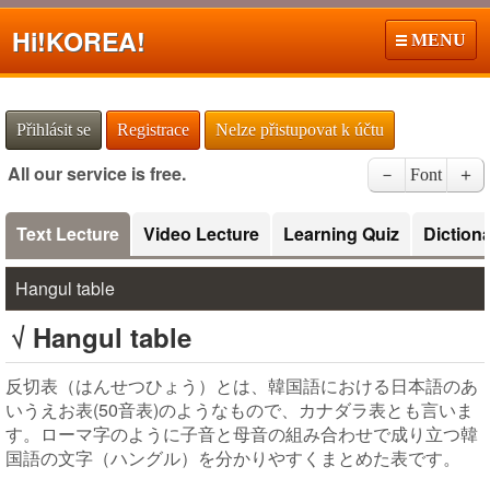
Hi!
KOREA!
MENU
Přihlásit se
Registrace
Nelze přistupovat k účtu
All our service is free.
－
Font
＋
Text Lecture
Video Lecture
Learning Quiz
Diction
Hangul table
√ Hangul table
反切表（はんせつひょう）とは、韓国語における日本語のあ
いうえお表(50音表)のようなもので、カナダラ表とも言いま
す。ローマ字のように子音と母音の組み合わせで成り立つ韓
国語の文字（ハングル）を分かりやすくまとめた表です。