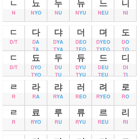
ㄴ
뇨
누
뉴
느
니
N
N
YO
N
U
N
YU
N
EU
N
I
ㄷ
다
댜
더
뎌
도
D/T
D
A
D
YA
D
EO
D
YEO
D
O
T
A
T
YA
T
EO
T
YEO
T
O
ㄷ
됴
두
듀
드
디
D/T
D
YO
D
U
D
YU
D
EU
D
I
T
YO
T
U
T
YU
T
EU
T
I
ㄹ
라
랴
러
려
로
R
R
A
R
YA
R
EO
R
YEO
R
O
ㄹ
료
루
류
르
리
R
R
YO
R
U
R
YU
R
EU
R
I