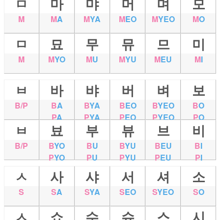
ㅁ
마
먀
머
며
모
M
M
A
M
YA
M
EO
M
YEO
M
O
ㅁ
묘
무
뮤
므
미
M
M
YO
M
U
M
YU
M
EU
M
I
ㅂ
바
뱌
버
벼
보
B/P
B
A
B
YA
B
EO
B
YEO
B
O
P
A
P
YA
P
EO
P
YEO
P
O
ㅂ
뵤
부
뷰
브
비
B/P
B
YO
B
U
B
YU
B
EU
B
I
P
YO
P
U
P
YU
P
EU
P
I
ㅅ
사
샤
서
셔
소
S
S
A
S
YA
S
EO
S
YEO
S
O
ㅅ
쇼
수
슈
스
시