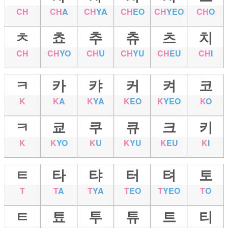
CH
CH
A
CH
YA
CH
EO
CH
YEO
CH
O
ㅊ
쵸
추
츄
츠
치
CH
CH
YO
CH
U
CH
YU
CH
EU
CH
I
ㅋ
카
캬
커
켜
코
K
K
A
K
YA
K
EO
K
YEO
K
O
ㅋ
쿄
쿠
큐
크
키
K
K
YO
K
U
K
YU
K
EU
K
I
ㅌ
타
탸
터
텨
토
T
T
A
T
YA
T
EO
T
YEO
T
O
ㅌ
툐
투
튜
트
티