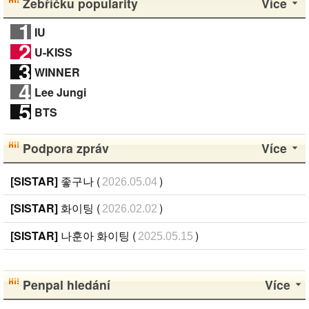
Žebříčku popularity
Více
1
IU
2
U-KISS
3
WINNER
4
Lee Jungi
5
BTS
Podpora zpráv
Více
[SISTAR]
좋구나 (
)
2026.05.04
[SISTAR]
화이팅 (
)
2026.02.02
[SISTAR]
나훈아 화이팅 (
)
2025.05.15
Penpal hledání
Více