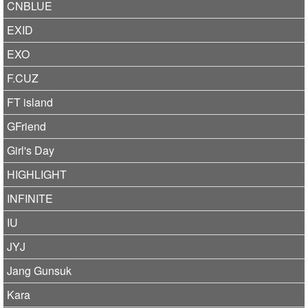
CNBLUE
EXID
EXO
F.CUZ
FT island
GFriend
Girl's Day
HIGHLIGHT
INFINITE
IU
JYJ
Jang Gunsuk
Kara