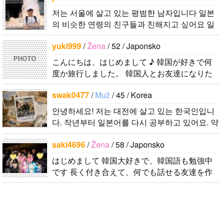
저는 서울에 살고 있는 평범한 남자입니다 일본
의 비슷한 연령의 친구들과 친해지고 싶어요 일
본에 가면 좋은 곳 소개 시켜주면 감사하겠습니
yuki999
/
Žena
/ 52 / Japonsko
다 반대로 한국에 오시면 가이드 해 드릴..
PHOTO
こんにちは、はじめまして ♪ 韓国が好きで何
度か旅行しました。 韓国人とお友達になりた
くて登録しました。よろしくお願いします^..
swak0477
/
Muž
/ 45 / Korea
안녕하세요! 저는 대전에 살고 있는 한국인입니
다. 작년부터 일본어를 다시 공부하고 있어요. 약
간의 의사소통은 할 수 있는 수준이죠. 일본어공
saki4696
/
Žena
/ 58 / Japonsko
부를 위해 일본드라마나 영화 애니메..
はじめまして 韓国大好きで、韓国語も勉強中
です 長く付き合えて、何でも話せる友達を作
りたいので、宜しくお願いし..