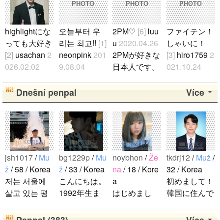
PHOTO
PHOTO
PHOTO
highlightにな
오늘부터 우
2PM♡
[6]
luu
ファイテン！
っても大好き
리는 최고!!
[1]
u
2020.04.26
しゃいに！
[2]
usachan
2
neonpink
201
2PMが好きな
[3]
hiro1759
2
026.02.02
9.08.04
日本人です。
021.10.24
ファンになっ
김소정 정예
2PMが好きな
たくさん応援
たのが、遅か
린 정은비 최
人仲良くして
します！..
Dnešní penpal
Více
ったからいろ
유나 황은비
ください。..
んな情報が欲
김예원 여!!
しいです。 hi
자!!친!!구!!..
ghlightになっ
ても好きな気
jsh1017
/
Mu
bg1229p
/
Mu
noybhon
/
Že
tkdrj12
/
Muž
/
持ちは変わり
ž
/ 58 / Korea
ž
/ 33 / Korea
na
/ 18 / Kore
32 / Korea
ません。 メ
저는 서울에
こんにちは。
a
初めまして！
ンバー全員が
살고 있는 평
1992年生ま
はじめまし
韓国に住んで
大好きです
범한 남자입
れの韓国人で
て！！私の名
います。 ​普
が、一番大好
니다 일본의
す。 出身地
前はイナで
段は音楽を聴
Penpal (383)
Více
きなのはジュ