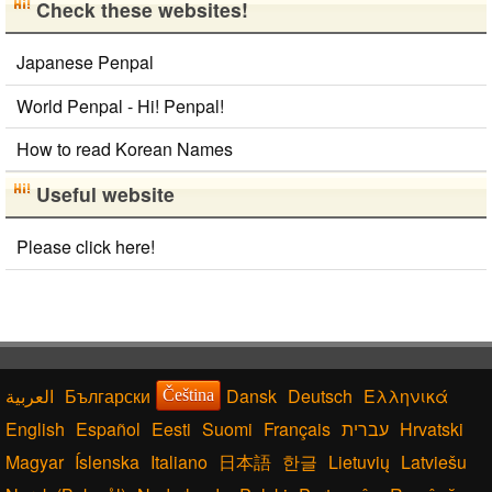
Check these websites!
Japanese Penpal
World Penpal - Hi! Penpal!
How to read Korean Names
Useful website
Please click here!
Български
Dansk
Deutsch
Ελληνικά
Čeština
English
Español
Eesti
Suomi
Français
עברית
Hrvatski
Magyar
Íslenska
Italiano
日本語
한글
Lietuvių
Latviešu