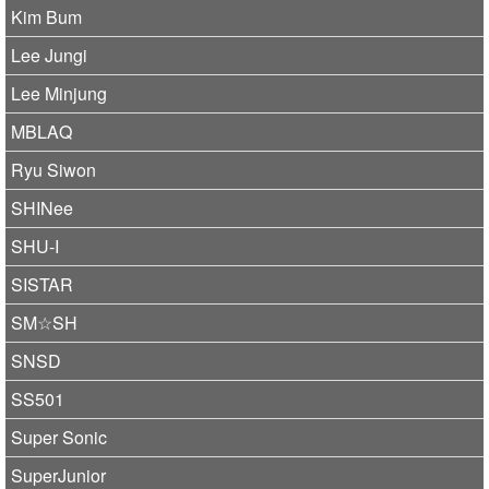
Kim Bum
Lee Jungi
Lee Minjung
MBLAQ
Ryu Siwon
SHINee
SHU-I
SISTAR
SM☆SH
SNSD
SS501
Super Sonic
SuperJunior