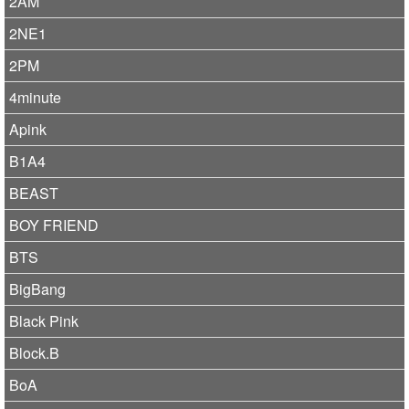
2AM
2NE1
2PM
4minute
Apink
B1A4
BEAST
BOY FRIEND
BTS
BigBang
Black Pink
Block.B
BoA