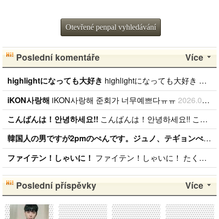
Otevřené penpal vyhledávání
Poslední komentáře
Více
highlightになっても大好き
highlightになっても大好き ファンになったのが、遅かったからいろんな情報が欲しいです。 highlightになっても好きな気持ちは変わりません。 メンバー全員が大好きですが、一番大好きなのはジュンヒョンです。 彼らのことたくさん知りたいです。
iKON사랑해
iKON사랑해 준회가 너무예쁘다ㅠㅠ
2026.01.09
こんばんは！안녕하세요!!
こんばんは！안녕하세요!! こんばんは！ 日本BANAです( ˆoˆ )/ 性別、年齢、国籍関係なく BANAと仲良くしたいです！！ ちなみに、94lineゴンチャンぺんです！ コメント、メール待ってます( ˆoˆ )/안녕하세요!
韓国人の男ですが2pmのぺんです。ジュノ、テギョンぺんが特にぺんです。
ファイテン！しゃいに！
ファイテン！しゃいに！ たくさん応援します！
Poslední příspěvky
Více