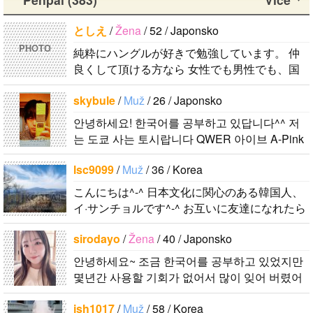
비슷한 연령
は済州島で
す。今日本語
くことや運動
ンヒョンで
의 친구들과
す。 日本の
を勉強してい
が好きで、時
としえ
/
Žena
/ 52 / Japonsko
す。 彼らの
ddung_e
/
Mu
친해지고 싶
ことは高校生
ます。。。だ
間がある時は
ことたくさん
PHOTO
純粋にハングルが好きで勉強しています。 仲
ž
/ 29 / Korea
어요 일본에
の時から興味
から日本人の
釣りに行くの
知りたいで
良くして頂ける方なら 女性でも男性でも、国
日本の文化や
가면 좋은 곳
を持ちまし
友達を作りた
が本当に大好
す。..
籍が何処でも歓迎です♪ 必ず返信します！！！
日常に興味が
소개 시켜주
た。 日本の
いです。よろ
きです。最近
skybule
/
Muž
/ 26 / Japonsko
しかし、数うちゃ〜的な(一気に多人..
あったので、
면 감사하겠
好きなところ
しくおねがい
はいい釣りス
안녕하세요! 한국어를 공부하고 있답니다^^ 저
ペンパルを始
습니다 반대
は文化や食べ
します..
ポットを探し
는 도쿄 사는 토시랍니다 QWER 아이브 A-Pink
めました。
로 한국에 오
物です。 特
たり、ノリの
東方神起(5명) 하이라이트 세븐어클락 볼빨간사
日本語を少し
시면 가이드
に街の雰囲気
いい音..
lsc9099
/
Muž
/ 36 / Korea
춘기 JYJ AOA 9muses 좋아해요ㅎㅎㅎ 같이 한
ずつ勉強して
해 드릴..
が..
국어..
こんにちは^-^ 日本文化に関心のある韓国人、
いるので、自
イ·サンチョルです^-^ お互いに友達になれたら
然に会話しな
いいなと思います^-^ どうぞよろしくお願いし
がら実力を伸
sirodayo
/
Žena
/ 40 / Japonsko
ます^..
ばしたいで
す。 もちろ
안녕하세요~ 조금 한국어를 공부하고 있었지만
몇년간 사용할 기회가 없어서 많이 잊어 버렸어
ん、私も韓国
요… 말이나 문화를 잊고 싶지 않아요. 그래서 그
文化や韓国..
jsh1017
/
Muž
/ 58 / Korea
냥 일상공유와 대화가 할 수 있는 분을..