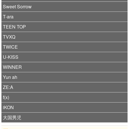
Sweet Sorrow
T-ara
TEEN TOP
TVXQ
TWICE
U-KISS
WINNER
Yun ah
ZE:A
f(x)
iKON
大国男児