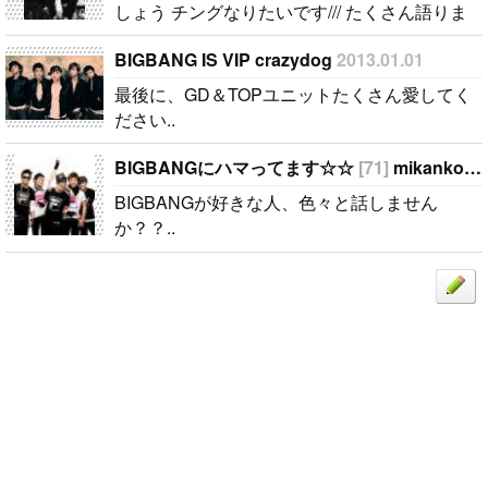
しょう チングなりたいです/// たくさん語りま
しょう♪ 私はびっべん全員が好きです 誰とか
BIGBANG IS VIP crazydog
2013.01.01
選べないです^^ 独占欲はありません！！..
最後に、GD＆TOPユニットたくさん愛してく
ださい..
BIGBANGにハマってます☆☆
[71]
mikanko
20
BIGBANGが好きな人、色々と話しません
か？？..