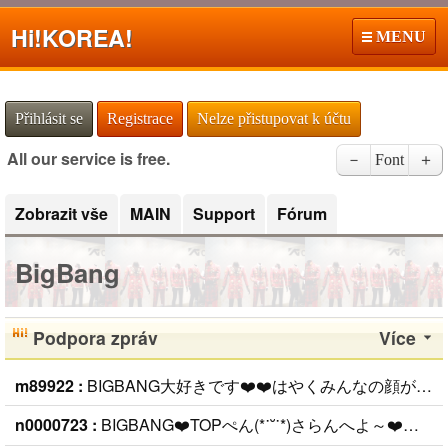
Hi!
KOREA!
MENU
Přihlásit se
Registrace
Nelze přistupovat k účtu
All our service is free.
－
Font
＋
Zobrazit vše
MAIN
Support
Fórum
BigBang
Podpora zpráv
Více
m89922 :
BIGBANG大好きです❤️❤️はやくみんなの顔がみたい (
n0000723 :
BIGBANG❤️TOPぺん(*˙˘˙*)さらんへよ～❤️❤️ (
20