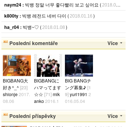
naym24 :
빅뱅 정말 너무 좋다빨리 보고 싶어요 (
)
2018.03.08
k800ty :
빅뱅 레전드 네버 다이 (
)
2018.01.16
ha_r04 :
빅뱅~♡ (
)
2018.01.08
Poslední komentáře
Více
BIGBANG大
BIGBANGに
BIG BANGチ
好き^_^
[23]
ハマってます
ング募集♪
[1
shionje
2017.
☆☆
[71]
mik
9]
yuri1991
2
08.06
anko
2016.1
016.05.04
5人みんなの
1.06
ジヨン可愛す
個性も輝きパ
BIGBANGが
ぎ♪スンリ・
Poslední příspěvky
Více
フォーマンス
好きな人、
ジヨン♪スン