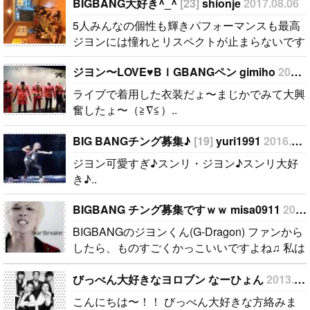
も最高 ジヨ
色々と話しま
リ大好き♪..
BIGBANG大好き^_^
[23]
shionje
2017.08.06
ンには憧れと
せんか？？..
5人みんなの個性も輝きパフォーマンスも最高
リスペクトが
ジヨンには憧れとリスペクトが止まらないです
止まらないで
今年の夏念願だったDolce.beta .pensionにgo!
す 今年の夏
ジヨン〜LOVE♥️BＩGBANGペン gimiho
2014.06.21
スタッフさんやジヨンアッパに優しく迎えて貰
念願だったD
い very happyな時間でした(o^^o) 東京ドーム1
ライブで着用した衣装だょ〜まじかでみて大興
olce.beta .pe
人参戦なので 友達出来るとよいな♪♪..
奮したょ〜（≧∇≦）..
nsionにgo! ス
タッフさんや
BIG BANGチング募集♪
[19]
yuri1991
2016.05.04
ジヨンアッパ
ジヨン可愛すぎ♪スンリ・ジヨン♪スンリ大好
に優しく迎え
き♪..
て貰い very h
appyな時間
BIGBANG チング募集ですｗｗ misa0911
2012.07.25
でした(o^^o)
BIGBANGのジヨンくん(G-Dragon) ファンから
東京ドーム1
したら、ものすごくかっこいいですよね♫ 私は
人参戦なので
BIGBANGが、k-pop流行る前から好きで、よく
友達出来ると
びっべん大好きなヨロブン なーひょん
2013.12.13
聴いてましたｗ 今でも、聴いていますｗｗ そ
よいな♪♪..
ういえば！！..
こんにちは〜！！ びっべん大好きな方絡みま