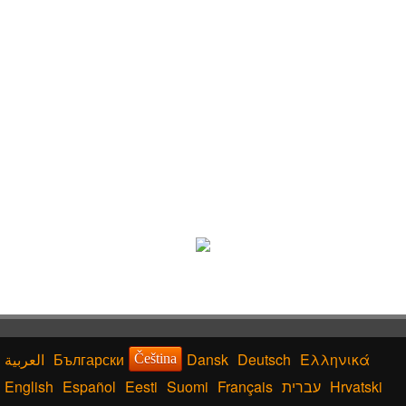
Български
Dansk
Deutsch
Ελληνικά
Čeština
English
Español
Eesti
Suomi
Français
עברית
Hrvatski