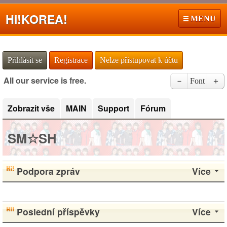
Hi!
KOREA!
MENU
Přihlásit se
Registrace
Nelze přistupovat k účtu
All our service is free.
－
Font
＋
Zobrazit vše
MAIN
Support
Fórum
SM☆SH
Podpora zpráv
Více
Poslední příspěvky
Více