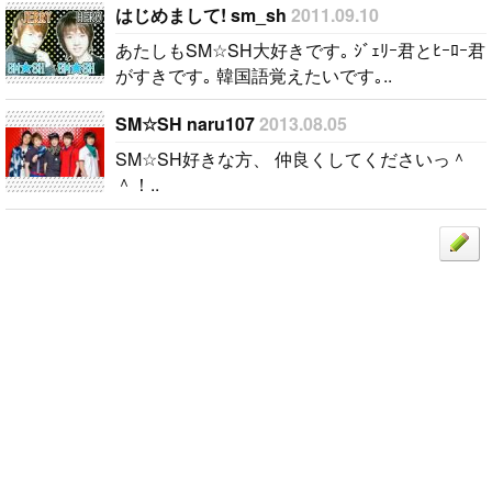
はじめまして! sm_sh
2011.09.10
あたしもSM☆SH大好きです｡ ｼﾞｪﾘｰ君とﾋｰﾛｰ君
がすきです｡ 韓国語覚えたいです｡..
SM☆SH naru107
2013.08.05
SM☆SH好きな方、 仲良くしてくださいっ＾
＾！..