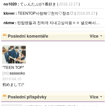
no1020 :
てぃんたぷが1番好き (
)
2016.12.27
klover :
TEENTOP사랑해♡천지♡창조♡ (
)
2016.05.27
nkmw :
틴탑팬들과 친하게 지내고싶어용ㅎㅎ 넬오빠사랑해유ㅠㅠ♥️ (
Poslední komentáře
Více
*TEEN TOP*
[36]
sssssoko
2015.04.10
初めまして(^
O^)/♪ TEEN
TOPが大好き
Poslední příspěvky
Více
です！ Niel君