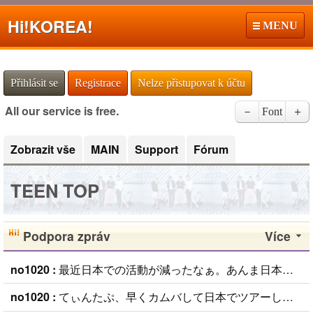
Hi!
KOREA!
MENU
Přihlásit se
Registrace
Nelze přistupovat k účtu
All our service is free.
－
Font
＋
Zobrazit vše
MAIN
Support
Fórum
TEEN TOP
Podpora zpráv
Více
no1020 :
最近日本での活動が減ったなぁ。あんま日本で人気無いし。ペンとしては淋しいなぁ (
no1020 :
てぃんたぷ、早くカムバして日本でツアーしないかなぁ（≧∇≦） (