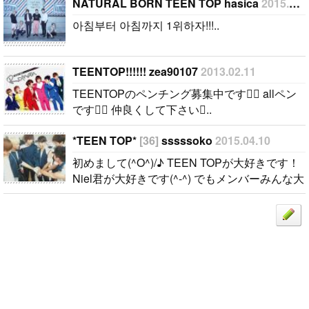
が大好きです
NATURAL BORN TEEN TOP hasica
2015.06.30
(^-^) でもメ
아침부터 아침까지 1위하자!!!..
ンバーみんな
大好きです！
(＾＾)！ 韓国
TEENTOP!!!!!! zea90107
2013.02.11
の方でTEEN
TEENTOPのペンチング募集中です allペン
TOP好きな方
です 仲良くして下さい..
がいたら仲良
くしてくださ
*TEEN TOP*
[36]
sssssoko
2015.04.10
い♪♪♪♪♪♪♪
初めまして(^O^)/♪ TEEN TOPが大好きです！
♪♪..
Niel君が大好きです(^-^) でもメンバーみんな大
好きです！(＾＾)！ 韓国の方でTEEN TOP好き
な方がいたら仲良くしてください♪♪♪♪♪♪♪♪
♪..