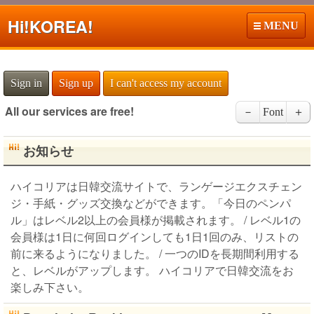
Hi!
KOREA!
MENU
Sign in
Sign up
I can't access my account
All our services are free!
－
Font
＋
お知らせ
ハイコリアは日韓交流サイトで、ランゲージエクスチェン
ジ・手紙・グッズ交換などができます。「今日のペンパ
ル」はレベル2以上の会員様が掲載されます。 / レベル1の
会員様は1日に何回ログインしても1日1回のみ、リストの
前に来るようになりました。 / 一つのIDを長期間利用する
と、レベルがアップします。 ハイコリアで日韓交流をお
楽しみ下さい。