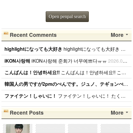
Open penpal search
Recent Comments
More
highlightになっても大好き
highlightになっても大好き ファンになったのが、遅かったからいろんな情報が欲しいです。 highlightになっても好きな気持ちは変わりません。 メンバー全員が大好きですが、一番大好きなのはジュンヒョンです。 彼らのことたくさん知りたいです。
iKON사랑해
iKON사랑해 준회가 너무예쁘다ㅠㅠ
2026.01.09
こんばんは！안녕하세요!!
こんばんは！안녕하세요!! こんばんは！ 日本BANAです( ˆoˆ )/ 性別、年齢、国籍関係なく BANAと仲良くしたいです！！ ちなみに、94lineゴンチャンぺんです！ コメント、メール待ってます( ˆoˆ )/안녕하세요!
韓国人の男ですが2pmのぺんです。ジュノ、テギョンぺんが特にぺんです。
ファイテン！しゃいに！
ファイテン！しゃいに！ たくさん応援します！
Recent Posts
More