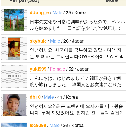
は済州島で
비슷한 연령
す。今日本語
くことや運動
ンヒョンで
す。 日本の
의 친구들과
を勉強してい
が好きで、時
ddung_e
/
Male
/ 29 / Korea
す。 彼らの
ddung_e
/
Ma
ことは高校生
친해지고 싶
ます。。。だ
間がある時は
ことたくさん
日本の文化や日常に興味があったので、ペンパ
le
/ 29 / Korea
の時から興味
어요 일본에
から日本人の
釣りに行くの
知りたいで
ルを始めました。 日本語を少しずつ勉強して
日本の文化や
を持ちまし
가면 좋은 곳
友達を作りた
が本当に大好
す。..
いるので、自然に会話しながら実力を伸ばした
日常に興味が
た。 日本の
소개 시켜주
いです。よろ
きです。最近
skybule
/
Male
/ 26 / Japan
いです。 もちろん、私も韓国文化や韓国..
あったので、
好きなところ
면 감사하겠
しくおねがい
はいい釣りス
안녕하세요! 한국어를 공부하고 있답니다^^ 저
ペンパルを始
は文化や食べ
습니다 반대
します..
ポットを探し
는 도쿄 사는 토시랍니다 QWER 아이브 A-Pink
めました。
物です。 特
로 한국에 오
たり、ノリの
東方神起(5명) 하이라이트 세븐어클락 볼빨간사
日本語を少し
に街の雰囲気
시면 가이드
いい音..
yuki999
/
Female
/ 52 / Japan
춘기 JYJ AOA 9muses 좋아해요ㅎㅎㅎ 같이 한
ずつ勉強して
が..
해 드릴..
국어..
PHOTO
こんにちは、はじめまして ♪ 韓国が好きで何
いるので、自
度か旅行しました。 韓国人とお友達になりた
然に会話しな
くて登録しました。よろしくお願いします^..
がら実力を伸
dh10
/
Male
/ 41 / Korea
ばしたいで
す。 もちろ
안녕하세요? 최근 오랜만에 오사카를 다녀왔습
니다. 무척 재밌었어요. 현지인 친구들과 즐겁게
ん、私も韓国
대화를 하고 싶습니다. 연락주..
文化や韓国..
lsc9099
/
Male
/ 36 / Korea