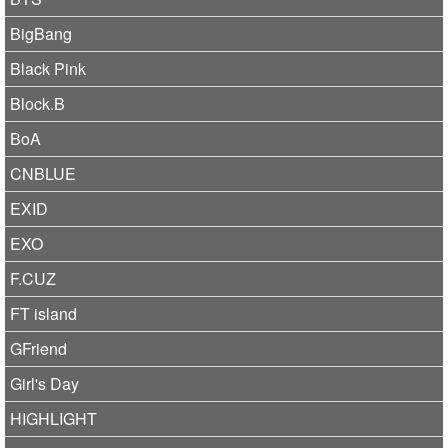
BigBang
Black Pink
Block.B
BoA
CNBLUE
EXID
EXO
F.CUZ
FT island
GFriend
Girl's Day
HIGHLIGHT