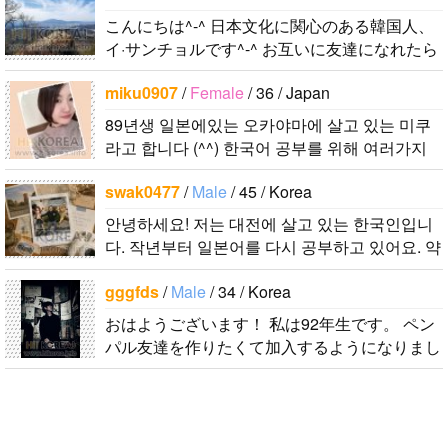
こんにちは^-^ 日本文化に関心のある韓国人、
イ·サンチョルです^-^ お互いに友達になれたら
いいなと思います^-^ どうぞよろしくお願いし
miku0907
/
Female
/ 36 / Japan
ます^..
89년생 일본에있는 오카야마에 살고 있는 미쿠
라고 합니다 (^^) 한국어 공부를 위해 여러가지
얘기할수 있는 친구를 찾고 있습니다!! 일본어를
swak0477
/
Male
/ 45 / Korea
공부하고 있는분이랑 같이 얘기하면..
안녕하세요! 저는 대전에 살고 있는 한국인입니
다. 작년부터 일본어를 다시 공부하고 있어요. 약
간의 의사소통은 할 수 있는 수준이죠. 일본어공
gggfds
/
Male
/ 34 / Korea
부를 위해 일본드라마나 영화 애니메..
おはようございます！ 私は92年生です。 ペン
パル友達を作りたくて加入するようになりまし
た。 日本文化をたくさん好きです。 食べ物も
好きですが特別に服を本当に好きです。..