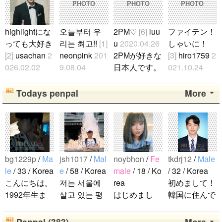
PHOTO
PHOTO
PHOTO
highlightにな
오늘부터 우
2PM♡
[6]
luu
ファイテン！
っても大好き
리는 최고!!
[1]
u
2020.04.26
しゃいに！
[2]
usachan
2
neonpink
201
2PMが好きな
[3]
hiro1759
2
026.02.02
9.08.04
日本人です。
021.10.24
ファンになっ
김소정 정예
2PMが好きな
たくさん応援
たのが、遅か
린 정은비 최
人仲良くして
します！..
Todays penpal
More
ったからいろ
유나 황은비
ください。..
んな情報が欲
김예원 여!!
しいです。 hi
자!!친!!구!!..
ghlightになっ
ても好きな気
bg1229p
/
Ma
jsh1017
/
Mal
noybhon
/
Fe
tkdrj12
/
Male
持ちは変わり
le
/ 33 / Korea
e
/ 58 / Korea
male
/ 18 / Ko
/ 32 / Korea
ません。 メ
こんにちは。
저는 서울에
rea
初めまして！
ンバー全員が
1992年生ま
살고 있는 평
はじめまし
韓国に住んで
大好きです
れの韓国人で
범한 남자입
て！！私の名
います。 ​普
が、一番大好
す。 出身地
니다 일본의
前はイナで
段は音楽を聴
Penpal (383)
More
きなのはジュ