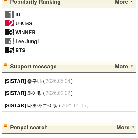
Popularity Ranking
More
1
IU
2
U-KISS
3
WINNER
4
Lee Jungi
5
BTS
Support message
More
[SISTAR]
좋구나 (
)
2026.05.04
[SISTAR]
화이팅 (
)
2026.02.02
[SISTAR]
나훈아 화이팅 (
)
2025.05.15
Penpal search
More