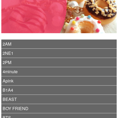
2AM
2NE1
2PM
4minute
Apink
B1A4
BEAST
BOY FRIEND
BTS