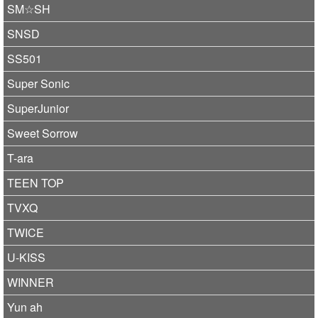
SM☆SH
SNSD
SS501
Super Sonic
SuperJunior
Sweet Sorrow
T-ara
TEEN TOP
TVXQ
TWICE
U-KISS
WINNER
Yun ah